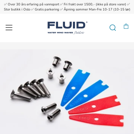
✅ Over 30 års erfaring på vannsport ✅ Fri frakt over 1500,- (ikke på store varer) ✅
{{currency}}{{discount}} undefined
Stor butikk i Oslo ✅ Gratis parkering ✅ Åpning sommer Man-Fre 10-17 (10-15 lør)
View Cart
H
Søk
Meny