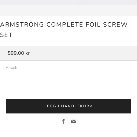
ARMSTRONG COMPLETE FOIL SCREW
SET
Vanlig
599,00 kr
pris
Antall:
LEGG I HANDLEKURV
Facebook
Email