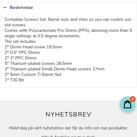
Beskrivelse
Complete Screws Set, Barrel nuts and shim so you can switch out
old screws.
Comes with Polycarbonate Pro Shims (PPS), allowing more than 5
angle settings at 0.5 degree increments.
The set includes:
2* Dome Head screw 19.5mm
2* 0.5° PPC Shims
2* 1° PPC Shims
5* Titanium-plated screws 28.5mm
2* Titanium-plated Small Dome Head screws 17mm
2* 8mm Custom Ti Barrel Nut
1* T30 Bit
0
NYHETSBREV
Meld deg på vårt nyhetsbrev der får du info om nye produkter,