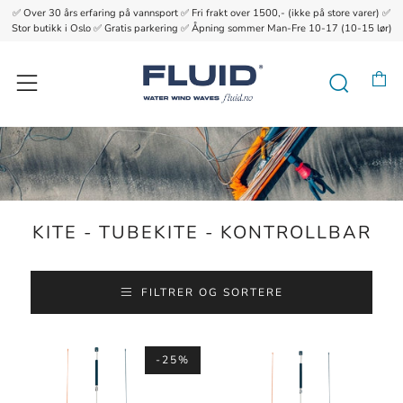
✅ Over 30 års erfaring på vannsport ✅ Fri frakt over 1500,- (ikke på store varer) ✅
{{currency}}{{discount}} undefined
Stor butikk i Oslo ✅ Gratis parkering ✅ Åpning sommer Man-Fre 10-17 (10-15 lør)
View Cart
H
Søk
Meny
KITE - TUBEKITE - KONTROLLBAR
FILTRER OG SORTERE
-25%