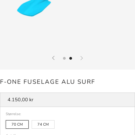
F-ONE FUSELAGE ALU SURF
Vanlig
4.150,00 kr
pris
Størrelse:
70 CM
74 CM