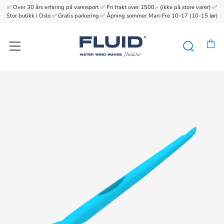
✅ Over 30 års erfaring på vannsport ✅ Fri frakt over 1500,- (ikke på store varer) ✅
{{currency}}{{discount}} undefined
Stor butikk i Oslo ✅ Gratis parkering ✅ Åpning sommer Man-Fre 10-17 (10-15 lør)
View Cart
H
Søk
Meny