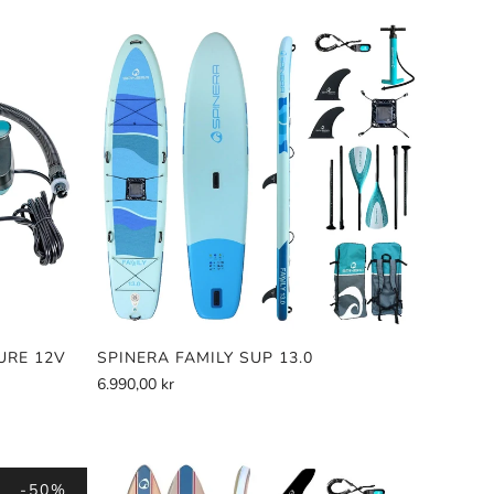
 passer godt
ng.
a et stivere
lighet er
g at man må
 turen innom
adlebrett med
URE 12V
SPINERA FAMILY SUP 13.0
6.990,00 kr
-50%