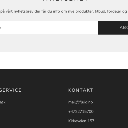
på vårt nyhetsbrev der får du info om nye produkter, tilbud, fordeler o
AB
SERVICE
KONTAKT
søk
mail@fluid.no
+4722715700
Kirkeveien 157