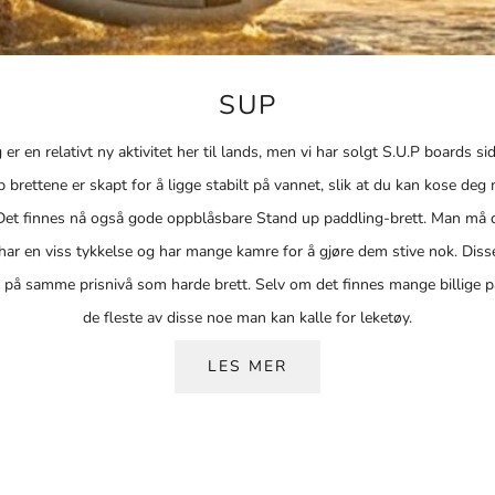
SUP
er en relativt ny aktivitet her til lands, men vi har solgt S.U.P boards s
p brettene er skapt for å ligge stabilt på vannet, slik at du kan kose de
Det finnes nå også gode oppblåsbare Stand up paddling-brett. Man må
har en viss tykkelse og har mange kamre for å gjøre dem stive nok. Diss
å samme prisnivå som harde brett. Selv om det finnes mange billige pa
de fleste av disse noe man kan kalle for leketøy.
SUP PADLEBRETTET DU BØR VELGE
LES MER
up paddling board, som det så fint heter, har en startpris på under 4500
ste harde modellen, Tahe SUP Performer Tought Allround Surf, er godt eg
e, hobbypadlere og familier. Tahe Ace-Tec SUP er med sin lave vekt og 