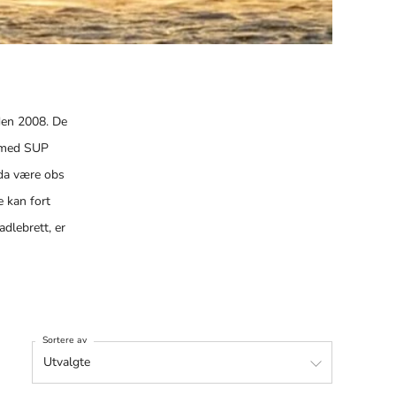
iden 2008. De
g med SUP
 da være obs
e kan fort
dlebrett, er
!
 kroner. Den
Sortere av
net for
stivhet det