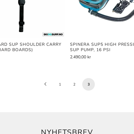
RD SUP SHOULDER CARRY
SPINERA SUP5 HIGH PRESS
HARD BOARDS)
SUP PUMP, 16 PSI
2.490,00 kr
Previous
1
2
3
Page
NYHETSBREV