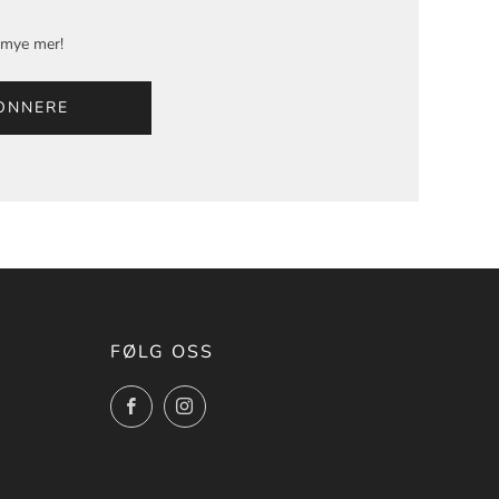
g mye mer!
ONNERE
FØLG OSS
Facebook
Instagram