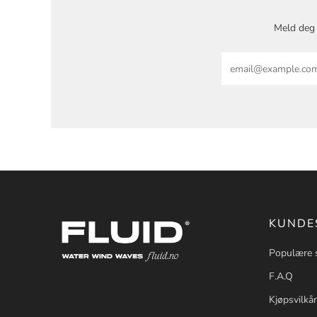
Meld deg 
Email
KUNDE
Populære 
F.A.Q
Kjøpsvilkår