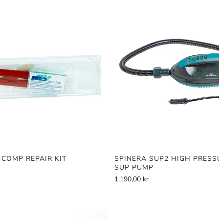
t etter vår mening. Dette er også mer robust enn dyrere epoxy brett, og
r gruppene nevnt over. Tahe Ace-Tech SUP Wing er valget for best padli
Er SUP brett noe for deg?
art SUP-brett er altså ikke noe must om du har plass og mulighet til å h
olid brett. Om du skal ha ditt SUP-padlebrett i en mindre båt eller en lei
e padlebrett løsningen. Husk at SUP brettet må tåle brukerens vekt o
ikkelig åre. Hvis du er nysgjerrig på stand up paddling i Oslo, kan du ta
en vår ved Ullevål sykehus / Ring 2. Her er det gratis parkering. Kjøp p
ordentlig kvalitet til den beste prisen i dag!
-COMP REPAIR KIT
SPINERA SUP2 HIGH PRESS
SUP PUMP
1.190,00 kr