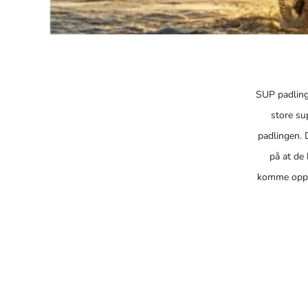
SUP padling 
store su
padlingen. 
på at de 
komme opp p
Våre stand 
billig
nybegynner