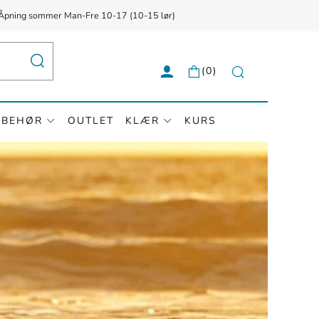
{{currency}}{{discount}} undefined
g ✅ Åpning sommer Man-Fre 10-17 (10-15 lør)
View Cart
SØK
(
0
)
Søk
LBEHØR
OUTLET
KLÆR
KURS