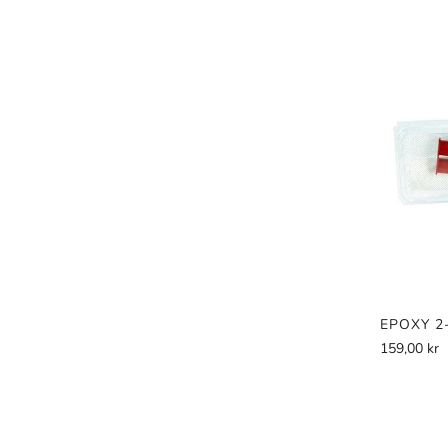
beste kjøpe
fo
Et oppblåsb
og mer s
oppblåsbar
bruke en sk
Fluid butikk
EPOXY 2
159,00 kr