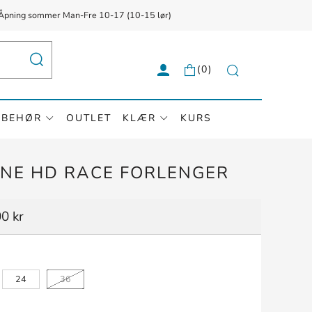
{{currency}}{{discount}} undefined
g ✅ Åpning sommer Man-Fre 10-17 (10-15 lør)
View Cart
SØK
(
0
)
Søk
LBEHØR
OUTLET
KLÆR
KURS
NE HD RACE FORLENGER
0 kr
24
36