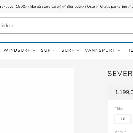
frakt over 1500,- (ikke på store varer) ✅ Stor butikk i Oslo ✅ Gratis parkerin
WINDSURF
SUP
SURF
VANNSPORT
TI
SEVER
Vanlig
1.199,0
pris
Title:
16
Antall: