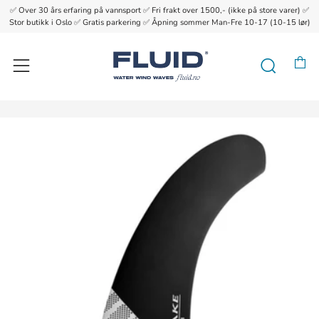
✅ Over 30 års erfaring på vannsport ✅ Fri frakt over 1500,- (ikke på store varer) ✅
{{currency}}{{discount}} undefined
Stor butikk i Oslo ✅ Gratis parkering ✅ Åpning sommer Man-Fre 10-17 (10-15 lør)
View Cart
H
Søk
Meny