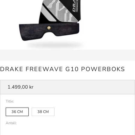
DRAKE FREEWAVE G10 POWERBOKS
Vanlig
1.499,00 kr
pris
Title:
36 CM
38 CM
Antall: