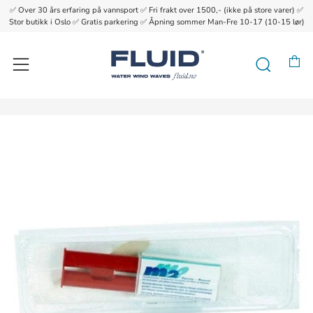
✅ Over 30 års erfaring på vannsport ✅ Fri frakt over 1500,- (ikke på store varer) ✅
{{currency}}{{discount}} undefined
Stor butikk i Oslo ✅ Gratis parkering ✅ Åpning sommer Man-Fre 10-17 (10-15 lør)
View Cart
H
Søk
Meny