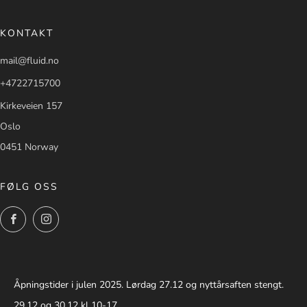
KONTAKT
mail@fluid.no
+4722715700
Kirkeveien 157
Oslo
0451 Norway
FØLG OSS
Facebook
Instagram
Åpningstider i julen 2025. Lørdag 27.12 og nyttårsaften stengt.
29.12 og 30.12 kl 10-17.