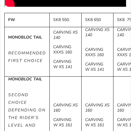
FW
SK8 550
SK8 650
SK8 7
CARVING
XS
CARVI
CARVING
XS
140
140
MONOBLOC TAIL
140
CARVING
CARVING
CARVI
XXXS 160
RECOMMENDED
XXXS 160
XXXS 1
FIRST CHOICE
CARVING
CARVING
CARVI
W
XS 141
W
XS 141
W
XS 
MONOBLOC TAIL
SECOND
CHOICE
CARVING
XS
CARVING
XS
CARVI
DEPENDING
ON
160
160
160
THE RIDER’S
CARVING
CARVING
CARVI
W
XS 161
W
XS 161
W
XS 
LEVEL
AND