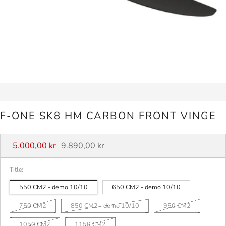
F-ONE SK8 HM CARBON FRONT VINGE
Vanlig
Salgspris
5.000,00 kr
9.890,00 kr
pris
Title:
550 CM2 - demo 10/10
650 CM2 - demo 10/10
750 CM2
850 CM2 - demo 10/10
950 CM2
1050 CM2
1150 CM2