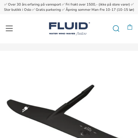
✅ Over 30 års erfaring på vannsport ✅ Fri frakt over 1500,- (ikke på store varer) ✅
{{currency}}{{discount}} undefined
Stor butikk i Oslo ✅ Gratis parkering ✅ Åpning sommer Man-Fre 10-17 (10-15 lør)
View Cart
H
Søk
Meny