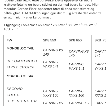
foliene både veldig lette og sterke. Dette oppsettet gir bedre
kraftoverfølging og bedre stivhet og dermed bedre kontroll. High
Modulus Carbon Fiber-oppsettet fører til enda mer stivhet og
pålitelighet. TITAN-tilkoblingen gjør det mulig å feste den enten til
en aluminium- eller karbonmast.
Tilgjengelig i 550 cm² / 650 cm² / 750 cm² / 850 cm² / 950 cm² /
1050 cm²
FW
SK8 550
SK8 650
SK8 7
MONOBLOC TAIL
CARVING
XS
CARVING
XS
CARVI
140
140
140
RECOMMENDED
CARVING
CARVING
CARVI
W
XS 141
FIRST CHOICE
W
XS 141
W
XS 
MONOBLOC TAIL
SECOND
CARVING
CARVING
CARVI
CHOICE
XXXS 160
XXXS 160
XXXS 1
DEPENDING
ON
CARVING
XS
CARVING
XS
CARVI