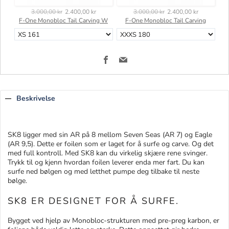
3.000,00 kr
2.400,00 kr
3.000,00 kr
2.400,00 kr
F-One Monobloc Tail Carving W
F-One Monobloc Tail Carving
Facebook
Email
Beskrivelse
SK8 ligger med sin AR på 8 mellom Seven Seas (AR 7) og Eagle
(AR 9,5). Dette er foilen som er laget for å surfe og carve. Og det
med full kontroll. Med SK8 kan du virkelig skjære rene svinger.
Trykk til og kjenn hvordan foilen leverer enda mer fart. Du kan
surfe ned bølgen og med letthet pumpe deg tilbake til neste
bølge.
SK8 ER DESIGNET FOR Å SURFE.
Bygget ved hjelp av Monobloc-strukturen med pre-preg karbon, er