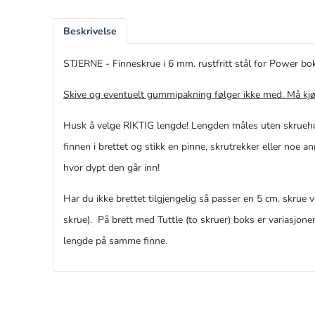
Beskrivelse
STJERNE - Finneskrue i 6 mm. rustfritt stål for Power bok
Skive og eventuelt gummipakning følger ikke med. Må kjø
Husk å velge RIKTIG lengde! Lengden måles uten skruehod
finnen i brettet og stikk en pinne, skrutrekker eller noe a
hvor dypt den går inn!
Har du ikke brettet tilgjengelig så passer en 5 cm. skrue
skrue). På brett med Tuttle (to skruer) boks er variasjone
lengde på samme finne.