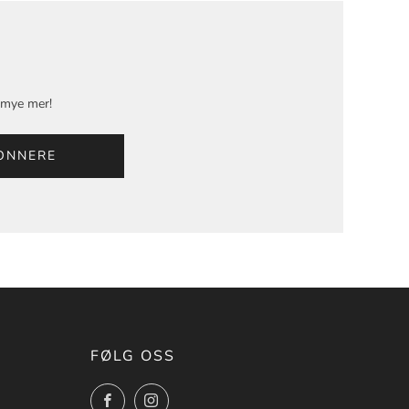
g mye mer!
ONNERE
FØLG OSS
Facebook
Instagram