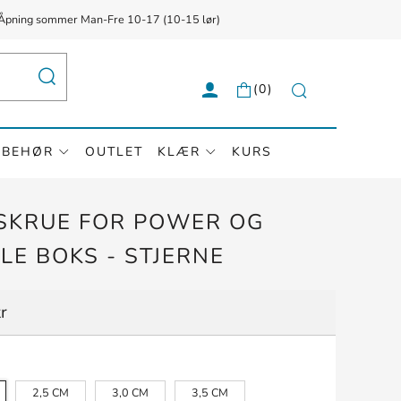
{{currency}}{{discount}} undefined
g ✅ Åpning sommer Man-Fre 10-17 (10-15 lør)
View Cart
SØK
(
0
)
Søk
LBEHØR
OUTLET
KLÆR
KURS
SKRUE FOR POWER OG
LE BOKS - STJERNE
r
2,5 CM
3,0 CM
3,5 CM