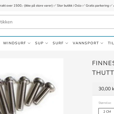
frakt over 1500,- (ikke på store varer) ✅ Stor butikk i Oslo ✅ Gratis parkerin
WINDSURF
SUP
SURF
VANNSPORT
TI
FINNE
THUTT
Vanlig
30,00 k
pris
Størrelse:
2 CM