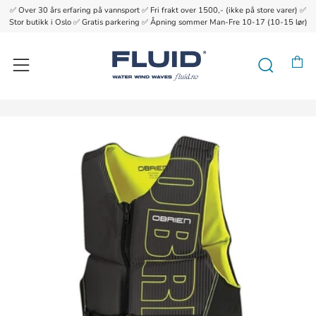
✅ Over 30 års erfaring på vannsport ✅ Fri frakt over 1500,- (ikke på store varer) ✅
{{currency}}{{discount}} undefined
Stor butikk i Oslo ✅ Gratis parkering ✅ Åpning sommer Man-Fre 10-17 (10-15 lør)
View Cart
H
Søk
Meny