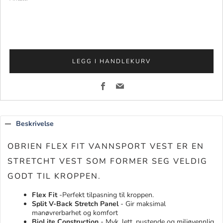
LEGG I HANDLEKURV
Facebook
Email
Beskrivelse
OBRIEN FLEX FIT VANNSPORT VEST ER EN
STRETCHT VEST SOM FORMER SEG VELDIG
GODT TIL KROPPEN.
Flex Fit
-Perfekt tilpasning til kroppen.
Split V-Back Stretch Panel
- Gir maksimal
manøvrerbarhet og komfort
BioLite Construction
- Myk, lett, pustende og miljøvennlig