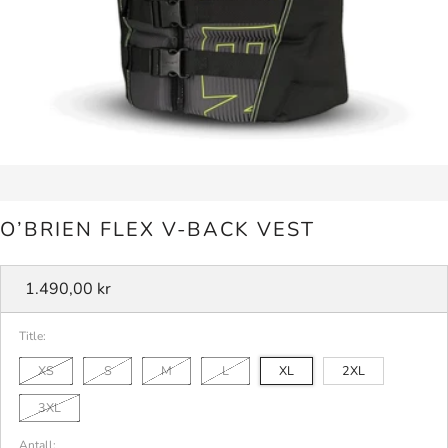
O’BRIEN FLEX V-BACK VEST
Vanlig
1.490,00 kr
pris
Title:
XS
S
M
L
XL
2XL
3XL
Antall: