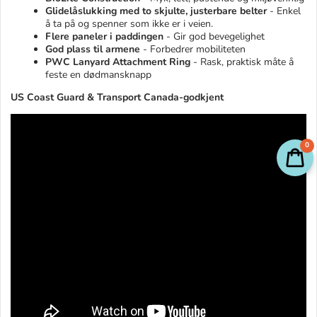
Glidelåslukking med to skjulte, justerbare belter
- Enkel
å ta på og spenner som ikke er i veien.
Flere paneler i paddingen
- Gir god bevegelighet
God plass til armene
- Forbedrer mobiliteten
PWC Lanyard Attachment Ring
- Rask, praktisk måte å
feste en dødmansknapp
US Coast Guard & Transport Canada-godkjent
0