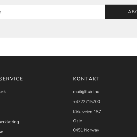
AB
SERVICE
KONTAKT
søk
mail@fluid.no
+4722715700
Kirkeveien 157
Oslo
erklæring
0451 Norway
on