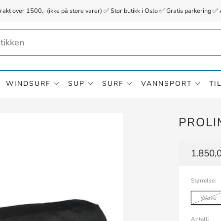
frakt over 1500,- (ikke på store varer) ✅ Stor butikk i Oslo ✅ Gratis parkerin
WINDSURF
SUP
SURF
VANNSPORT
TI
PROLI
Vanlig
1.850,0
pris
Størrelse:
Wave
Antall: