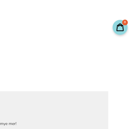
0
g mye mer!