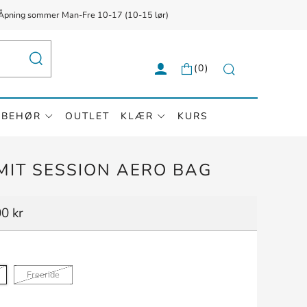
{{currency}}{{discount}} undefined
g ✅ Åpning sommer Man-Fre 10-17 (10-15 lør)
View Cart
SØK
(
0
)
Søk
LBEHØR
OUTLET
KLÆR
KURS
MIT SESSION AERO BAG
0 kr
Freeride