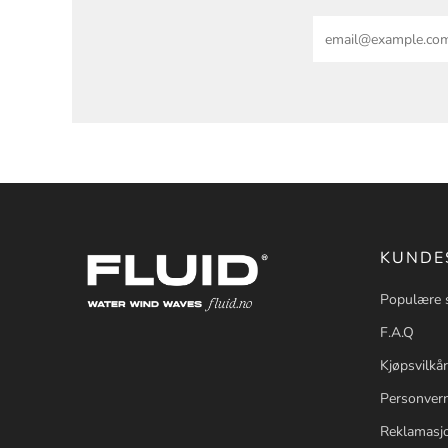
Email
KUNDE
Populære 
F.A.Q
Kjøpsvilkår
Personvern
Reklamasj